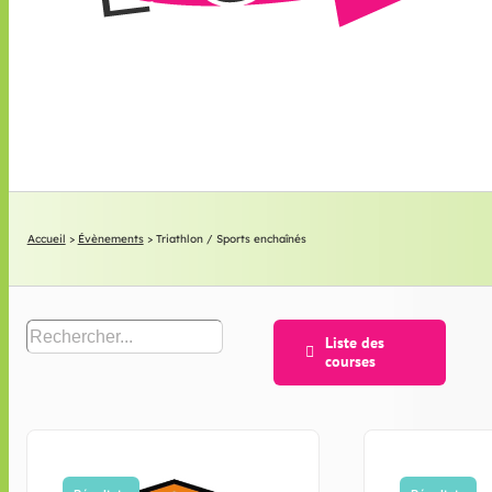
Accueil
>
Évènements
>
Triathlon / Sports enchaînés
Liste des
courses