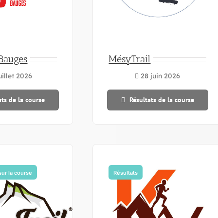
 Bauges
MésyTrail
uillet 2026
28 juin 2026
ats de la course
Résultats de la course
sur la course
Résultats