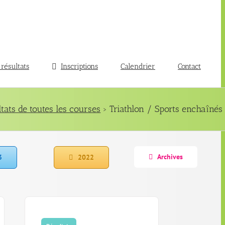
 résultats
Inscriptions
Calendrier
Contact
ltats de toutes les courses
› Triathlon / Sports enchaînés
Archives
3
2022