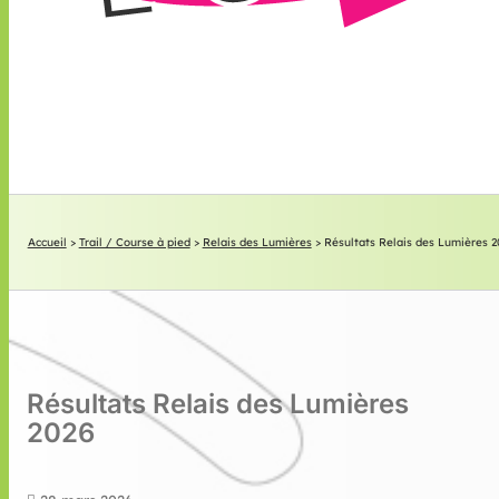
Accueil
>
Trail / Course à pied
>
Relais des Lumières
>
Résultats Relais des Lumières 2
Résultats Relais des Lumières
2026