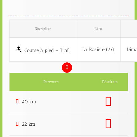
Discipline
Lieu
La Rosière (73)
Dima
Course à pied – Trail
Parcours
Résultats
40 km
22 km