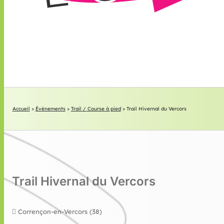
Accueil
>
Évènements
>
Trail / Course à pied
>
Trail Hivernal du Vercors
Trail Hivernal du Vercors
Corrençon-en-Vercors (38)