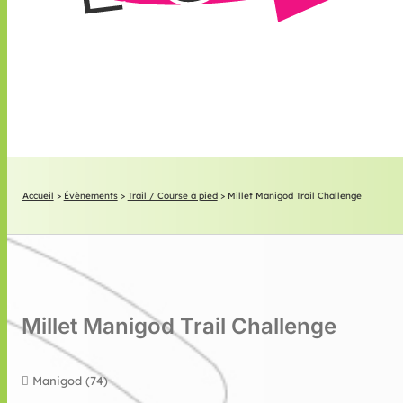
Accueil
>
Évènements
>
Trail / Course à pied
>
Millet Manigod Trail Challenge
Millet Manigod Trail Challenge
Manigod (74)