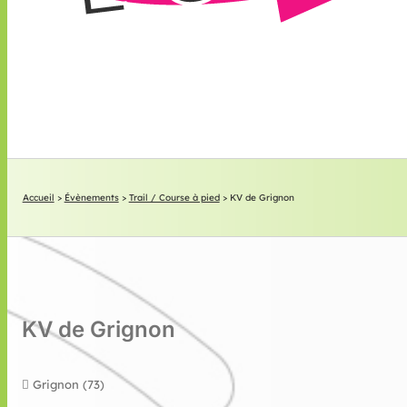
Accueil
>
Évènements
>
Trail / Course à pied
>
KV de Grignon
KV de Grignon
Grignon (73)