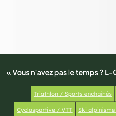
« Vous n'avez pas le temps ? L-
Triathlon / Sports enchaînés
Cyclosportive / VTT
Ski alpinism