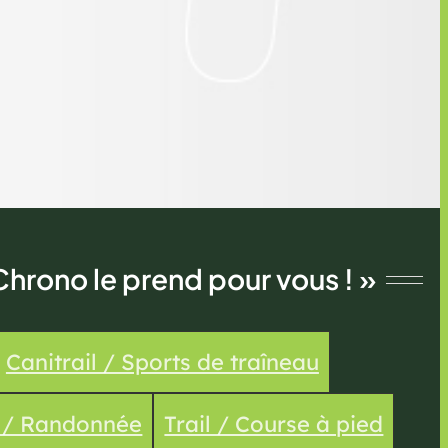
Chrono le prend pour vous ! »
Canitrail / Sports de traîneau
e / Randonnée
Trail / Course à pied