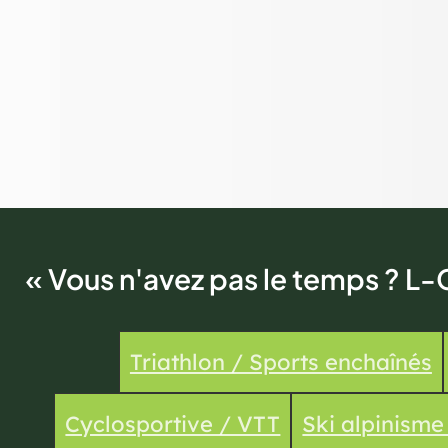
« Vous n'avez pas le temps ? L-
Triathlon / Sports enchaînés
Cyclosportive / VTT
Ski alpinism