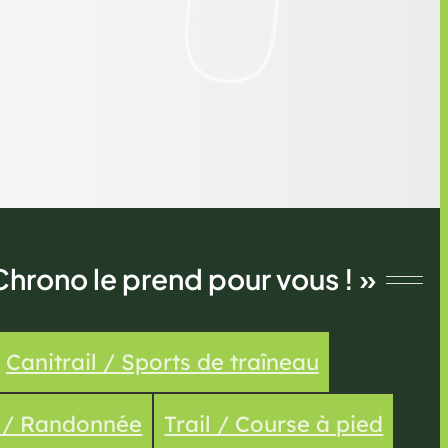
Chrono le prend pour vous ! »
Canitrail / Sports de traîneau
e / Randonnée
Trail / Course à pied