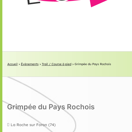
Accueil
>
Évènements
>
Trail / Course à pied
>
Grimpée du Pays Rochois
Grimpée du Pays Rochois
La Roche sur Foron (74)