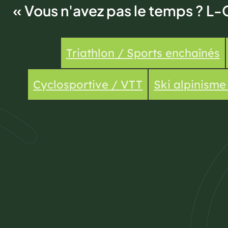
« Vous n'avez pas le temps ? L-
Triathlon / Sports enchaînés
Cyclosportive / VTT
Ski alpinism