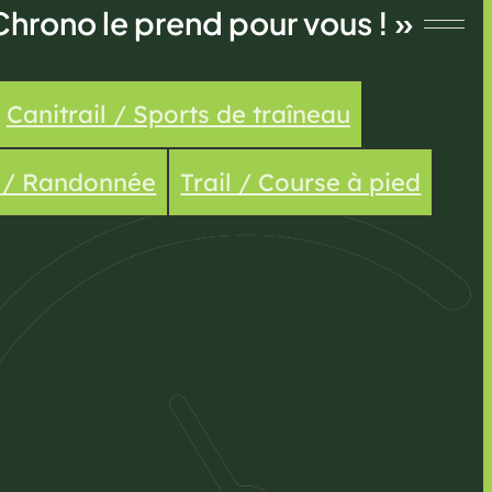
Chrono le prend pour vous ! »
Canitrail / Sports de traîneau
e / Randonnée
Trail / Course à pied