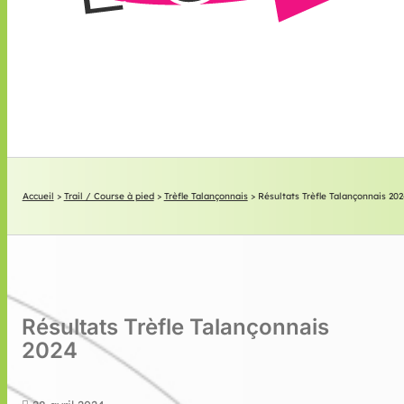
Accueil
>
Trail / Course à pied
>
Trèfle Talançonnais
>
Résultats Trèfle Talançonnais 202
Résultats Trèfle Talançonnais
2024