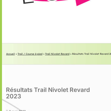
Accueil
>
Trail / Course à pied
>
Trail Nivolet Revard
>
Résultats Trail Nivolet Revard 2
Résultats Trail Nivolet Revard
2023