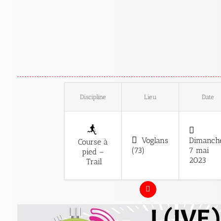
Discipline
Lieu
Date
Voglans
Dimanch
Course à
(73)
7 mai
pied –
2023
Trail