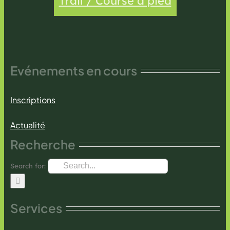
Trail / Course à pied
Evénements en cours
Inscriptions
Actualité
Recherche
Search for:
Services