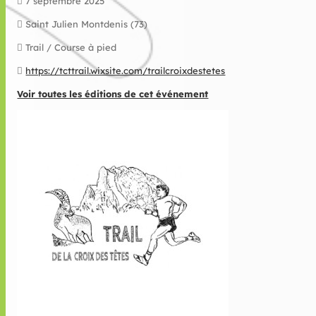
7 septembre 2025
Saint Julien Montdenis (73)
Trail / Course à pied
https://tcttrail.wixsite.com/trailcroixdestetes
Voir toutes les éditions de cet événement