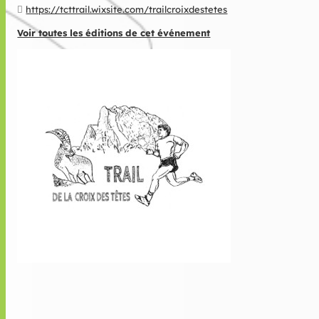
https://tcttrail.wixsite.com/trailcroixdestetes
Voir toutes les éditions de cet événement