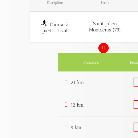
Discipline
Lieu
Saint Julien
Course à
Montdenis (73)
pied – Trail
Parcours
Résu
21 km
12 km
5 km