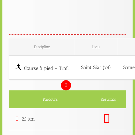
Discipline
Lieu
Saint Sixt (74)
Samed
Course à pied – Trail
Parcours
Résultats
25 km