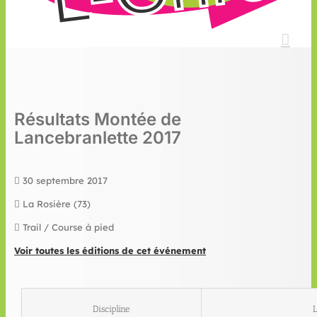
Résultats Montée de
Lancebranlette 2017
30 septembre 2017
La Rosière (73)
Trail / Course à pied
Voir toutes les éditions de cet événement
Discipline
L