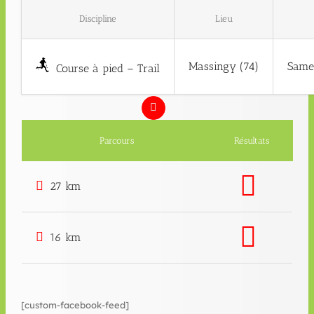
Discipline
Lieu
Massingy (74)
Same
Course à pied – Trail
Parcours
Résultats
27 km
16 km
[custom-facebook-feed]