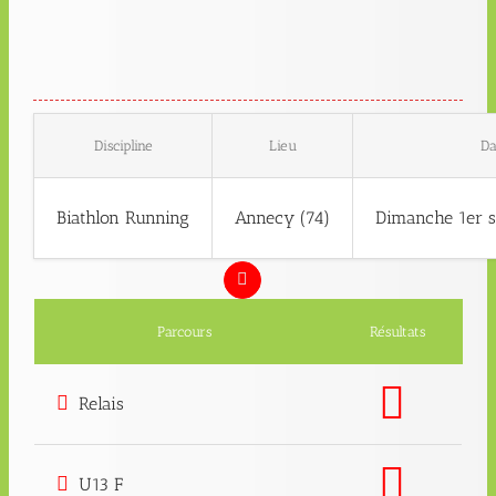
Discipline
Lieu
Da
Biathlon Running
Annecy (74)
Dimanche 1er 
Parcours
Résultats
Relais
U13 F