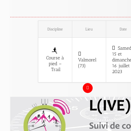
Discipline
Lieu
Date
Samed
15 et
Course à
Valmorel
dimanch
pied –
(73)
16 juillet
Trail
2023