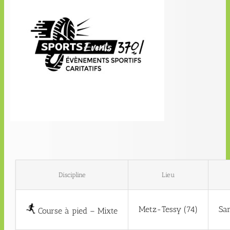
Discipline
Lieu
Metz-Tessy (74)
Sa
Course à pied – Mixte