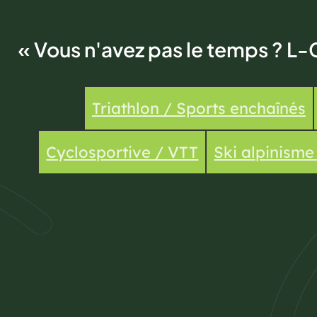
« Vous n'avez pas le temps ? L-
Triathlon / Sports enchaînés
Cyclosportive / VTT
Ski alpinism