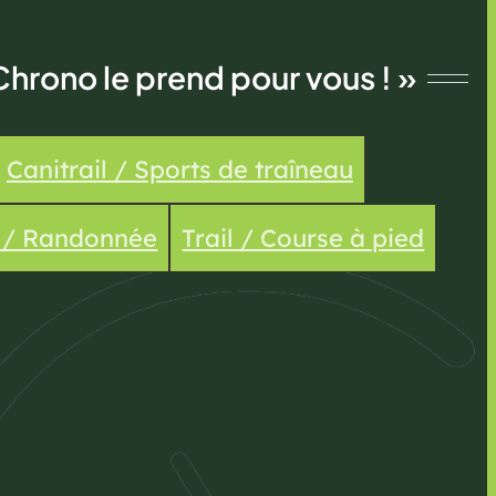
Chrono le prend pour vous ! »
Canitrail / Sports de traîneau
e / Randonnée
Trail / Course à pied