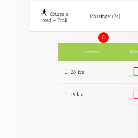
Course à
Massingy (74)
pied – Trail
Parcours
Résu
28 km
15 km
Samedi 7 mars 2020