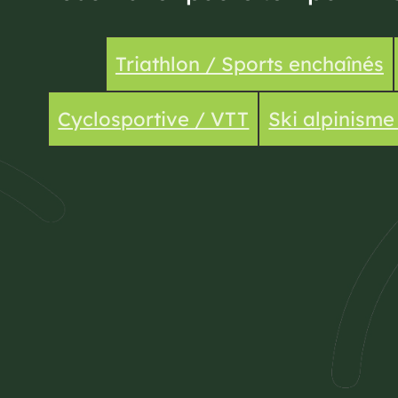
Triathlon / Sports enchaînés
Cyclosportive / VTT
Ski alpinism