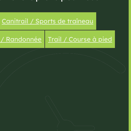
Canitrail / Sports de traîneau
e / Randonnée
Trail / Course à pied