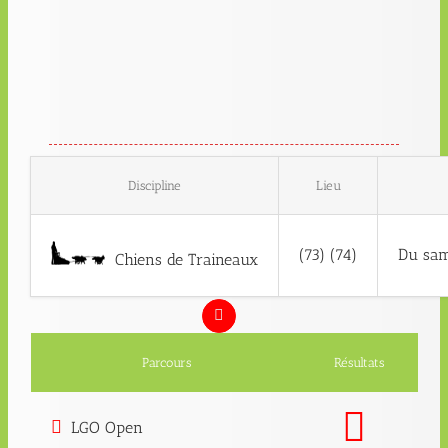
Discipline
Lieu
(73) (74)
Du sam
Chiens de Traineaux
Parcours
Résultats
LGO Open