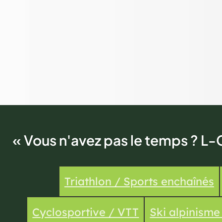
« Vous n'avez pas le temps ? L-
Triathlon / Sports enchaînés
Cyclosportive / VTT
Ski alpinism