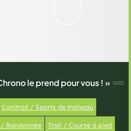
Chrono le prend pour vous ! »
Canitrail / Sports de traîneau
e / Randonnée
Trail / Course à pied