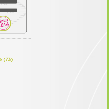
e (73)