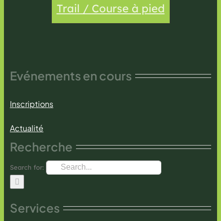
Trail / Course à pied
Evénements en cours
Inscriptions
Actualité
Recherche
Search for:
Services