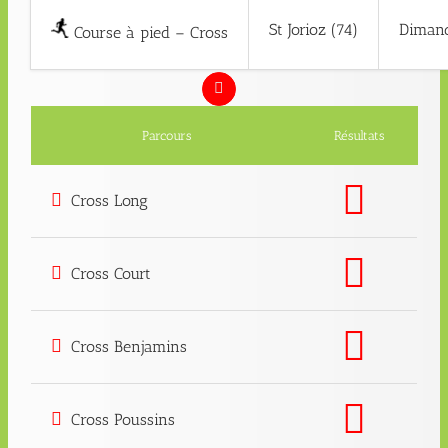
St Jorioz (74)
Diman
Course à pied – Cross
Parcours
Résultats
Cross Long
Cross Court
Cross Benjamins
Cross Poussins