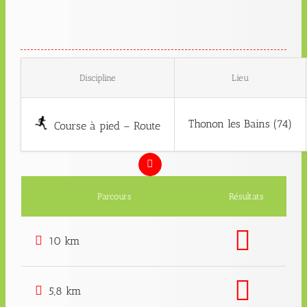
Discipline
Lieu
Thonon les Bains (74)
Course à pied – Route
Parcours
Résultats
10 km
5,8 km