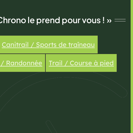
Chrono le prend pour vous ! »
Canitrail / Sports de traîneau
e / Randonnée
Trail / Course à pied