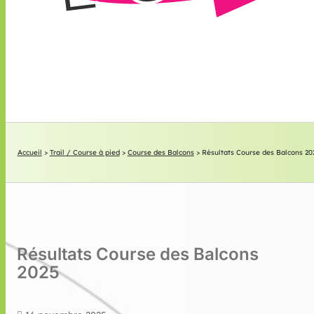
Accueil
>
Trail / Course à pied
>
Course des Balcons
>
Résultats Course des Balcons 20
Résultats Course des Balcons
2025