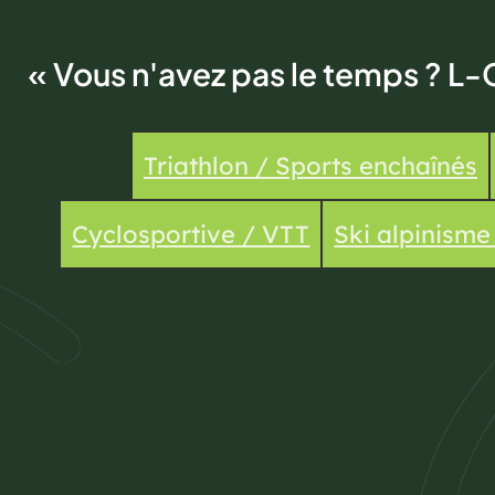
« Vous n'avez pas le temps ? L-
Triathlon / Sports enchaînés
Cyclosportive / VTT
Ski alpinism