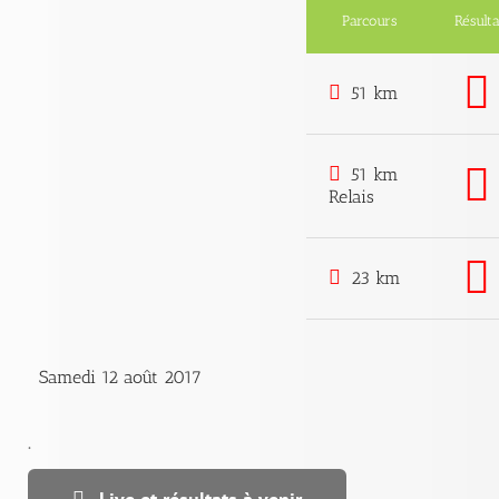
Parcours
Résulta
51 km
51 km
Relais
23 km
Samedi 12 août 2017
.