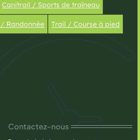
Canitrail / Sports de traîneau
e / Randonnée
Trail / Course à pied
Contactez-nous