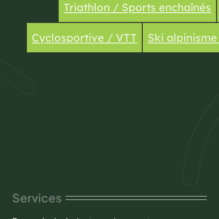
Triathlon / Sports enchaînés
Cyclosportive / VTT
Ski alpinism
Services