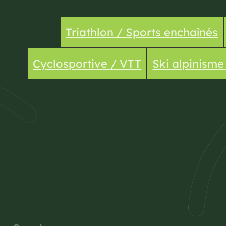
Triathlon / Sports enchaînés
Cyclosportive / VTT
Ski alpinism