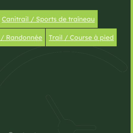
Canitrail / Sports de traîneau
e / Randonnée
Trail / Course à pied