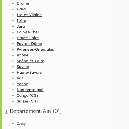
Drôme
Gard
Ille-et-Vilaine
Isère
Jura
Loir-et-Cher
Haute-Loire
Puy-de-Dôme
Pyrénées-Orientales
Rhône
Saône-et-Loire
Savoie
Haute-Savoie
Var
Yonne
Non renseigné
Congo (CG)
Suisse (CH)
↑
Département Ain (01)
Cessy