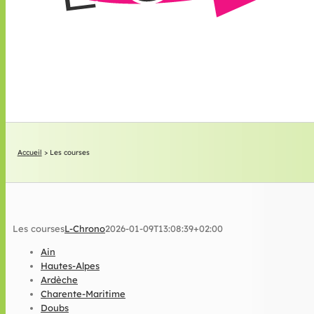
Accueil
>
Les courses
Les courses
L-Chrono
2026-01-09T13:08:39+02:00
Ain
Hautes-Alpes
Ardèche
Charente-Maritime
Doubs